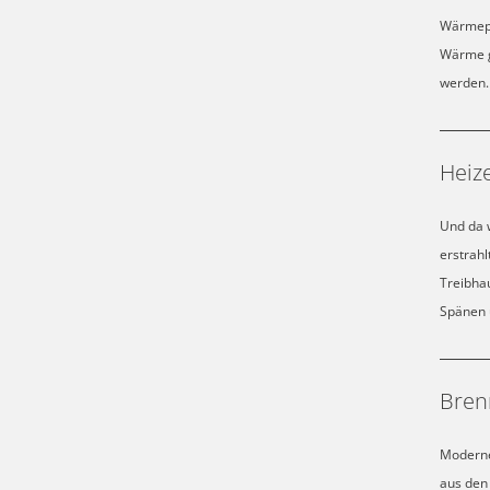
Wärmepu
Wärme ge
werden.
Heize
Und da 
erstrahl
Treibhau
Spänen 
Bren
Moderne
aus den