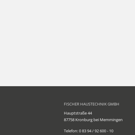
FISCHER HAUSTECHNIK GMBH
Hauptstraße 44
87758 Kronburg bei Memmingen
Telefon: 0 83 94 / 92 600 - 10